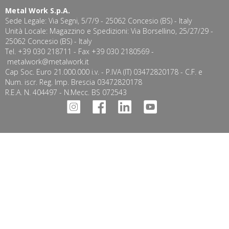
Metal Work S.p.A.
Sede Legale: Via Segni, 5/7/9 - 25062 Concesio (BS) - Italy
Unità Locale: Magazzino e Spedizioni: Via Borsellino, 25/27/29 -
25062 Concesio (BS) - Italy
Tel. +39 030 218711 - Fax +39 030 2180569 -
metalwork@metalwork.it
Cap Soc. Euro 21.000.000 i.v. - P.IVA (IT) 03472820178 - C.F. e
Num. iscr. Reg. Imp. Brescia 03472820178
R.E.A. N. 404497 - N.Mecc. BS 072543