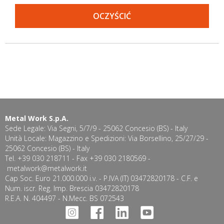
OCZYŚCIĆ
Metal Work S.p.A.
Sede Legale: Via Segni, 5/7/9 - 25062 Concesio (BS) - Italy
Unità Locale: Magazzino e Spedizioni: Via Borsellino, 25/27/29 -
25062 Concesio (BS) - Italy
Tel. +39 030 218711 - Fax +39 030 2180569 -
metalwork@metalwork.it
Cap Soc. Euro 21.000.000 i.v. - P.IVA (IT) 03472820178 - C.F. e
Num. iscr. Reg. Imp. Brescia 03472820178
R.E.A. N. 404497 - N.Mecc. BS 072543