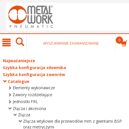
text.skipToContent
text.skipToNavigation
0
WYSZUKIWANIE ZAAWANSOWANE
Najważaniejsze
Szybka konfiguracja siłownika
Szybka konfiguracja zaworów
Catalogue
Elementy wykonawcze
Zawory rozdzielające
Jednostki FRL
Złącza i akcesoria
Złącza
Złącza wtykowe dla przewodów mm z gwintami BSP
oraz metryczymi