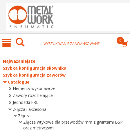
text.skipToContent
text.skipToNavigation
0
WYSZUKIWANIE ZAAWANSOWANE
Najważaniejsze
Szybka konfiguracja siłownika
Szybka konfiguracja zaworów
Catalogue
Elementy wykonawcze
Zawory rozdzielające
Jednostki FRL
Złącza i akcesoria
Złącza
Złącza wtykowe dla przewodów mm z gwintami BSP
oraz metryczymi