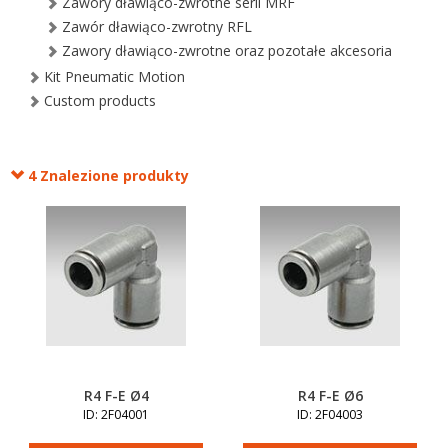
Zawory dławiąco-zwrotne serii MRF
Zawór dławiąco-zwrotny RFL
Zawory dławiąco-zwrotne oraz pozotałe akcesoria
Kit Pneumatic Motion
Custom products
4 Znalezione produkty
R4 F-E Ø4
R4 F-E Ø6
ID: 2F04001
ID: 2F04003