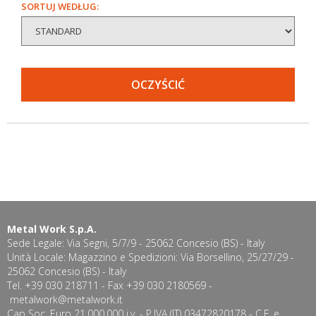
SORTUJ WEDŁUG:
OCZYŚCIĆ
Metal Work S.p.A.
Sede Legale: Via Segni, 5/7/9 - 25062 Concesio (BS) - Italy
Unità Locale: Magazzino e Spedizioni: Via Borsellino, 25/27/29 -
25062 Concesio (BS) - Italy
Tel. +39 030 218711 - Fax +39 030 2180569 -
metalwork@metalwork.it
Cap Soc. Euro 21.000.000 i.v. - P.IVA (IT) 03472820178 - C.F. e