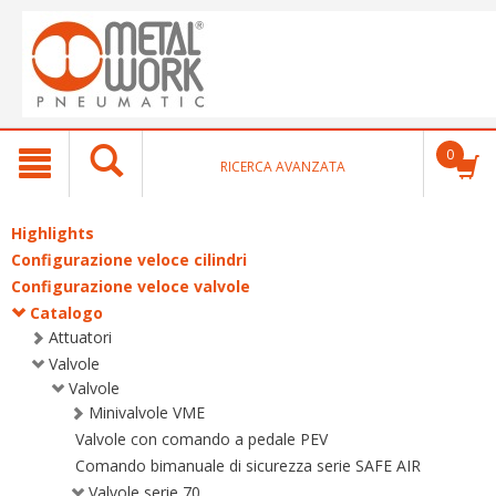
text.skipToContent
text.skipToNavigation
0
RICERCA AVANZATA
Highlights
Configurazione veloce cilindri
Configurazione veloce valvole
Catalogo
Attuatori
Valvole
Valvole
Minivalvole VME
Valvole con comando a pedale PEV
Comando bimanuale di sicurezza serie SAFE AIR
Valvole serie 70