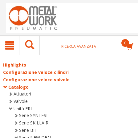
text.skipToContent
text.skipToNavigation
0
RICERCA AVANZATA
Highlights
Configurazione veloce cilindri
Configurazione veloce valvole
Catalogo
Attuatori
Valvole
Unità FRL
Serie SYNTESI
Serie SKILLAIR
Serie BIT
Serie NEW DEAL