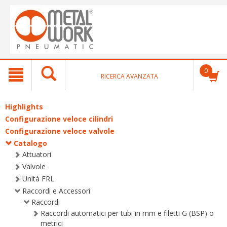
text.skipToContent
text.skipToNavigation
0
RICERCA AVANZATA
Highlights
Configurazione veloce cilindri
Configurazione veloce valvole
Catalogo
Attuatori
Valvole
Unità FRL
Raccordi e Accessori
Raccordi
Raccordi automatici per tubi in mm e filetti G (BSP) o
metrici