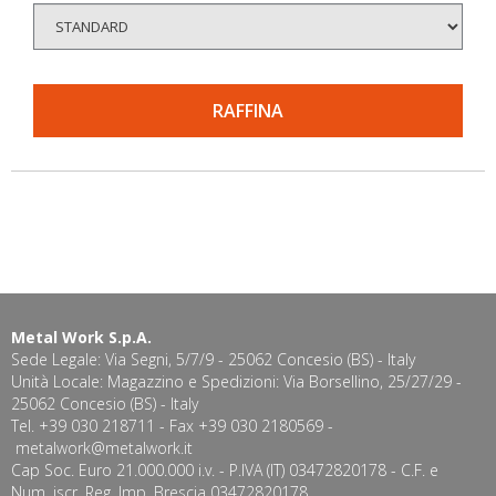
RAFFINA
Metal Work S.p.A.
Sede Legale: Via Segni, 5/7/9 - 25062 Concesio (BS) - Italy
Unità Locale: Magazzino e Spedizioni: Via Borsellino, 25/27/29 -
25062 Concesio (BS) - Italy
Tel. +39 030 218711 - Fax +39 030 2180569 -
metalwork@metalwork.it
Cap Soc. Euro 21.000.000 i.v. - P.IVA (IT) 03472820178 - C.F. e
Num. iscr. Reg. Imp. Brescia 03472820178