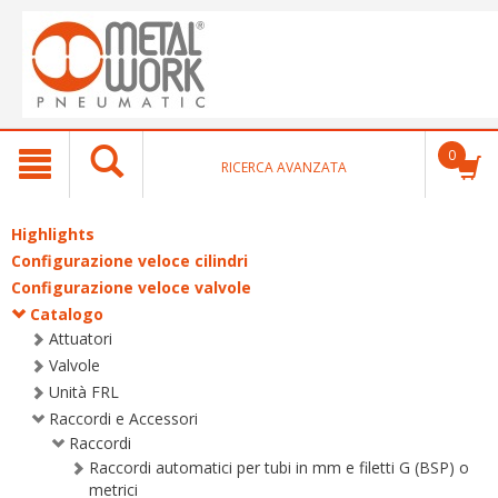
text.skipToContent
text.skipToNavigation
0
RICERCA AVANZATA
Highlights
Configurazione veloce cilindri
Configurazione veloce valvole
Catalogo
Attuatori
Valvole
Unità FRL
Raccordi e Accessori
Raccordi
Raccordi automatici per tubi in mm e filetti G (BSP) o
metrici