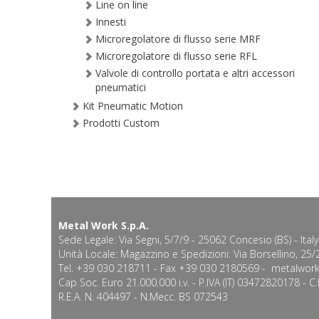
Line on line
Innesti
Microregolatore di flusso serie MRF
Microregolatore di flusso serie RFL
Valvole di controllo portata e altri accessori
pneumatici
Kit Pneumatic Motion
Prodotti Custom
Metal Work S.p.A.
Sede Legale: Via Segni, 5/7/9 - 25062 Concesio (BS) - Italy
Unità Locale: Magazzino e Spedizioni: Via Borsellino, 25/2
Tel. +39 030 218711 - Fax +39 030 2180569 -
metalwork
Cap Soc. Euro 21.000.000 i.v. - P.IVA (IT) 03472820178 - 
R.E.A. N. 404497 - N.Mecc. BS 072543