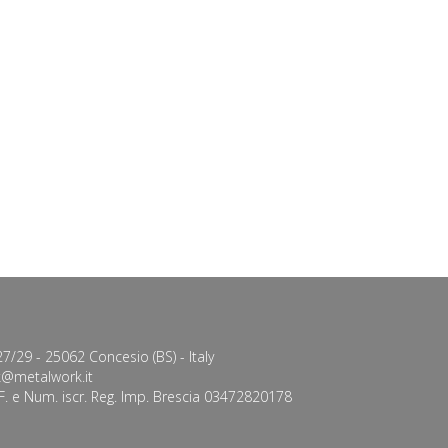
7/29 - 25062 Concesio (BS) - Italy
@metalwork.it
C.F. e Num. iscr. Reg. Imp. Brescia 03472820178