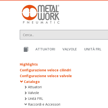
text.skipToContent
text.skipToNavigation
ATTUATORI
VALVOLE
UNITÀ FRL
Highlights
Configurazione veloce cilindri
Configurazione veloce valvole
Catalogo
Attuatori
Valvole
Unità FRL
Raccordi e Accessori