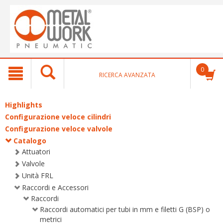
text.skipToContent
text.skipToNavigation
0
RICERCA AVANZATA
Highlights
Configurazione veloce cilindri
Configurazione veloce valvole
Catalogo
Attuatori
Valvole
Unità FRL
Raccordi e Accessori
Raccordi
Raccordi automatici per tubi in mm e filetti G (BSP) o
metrici