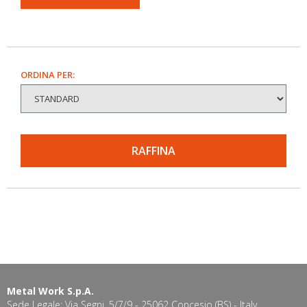
ORDINA PER:
RAFFINA
Metal Work S.p.A.
Sede Legale: Via Segni, 5/7/9 - 25062 Concesio (BS) - Italy