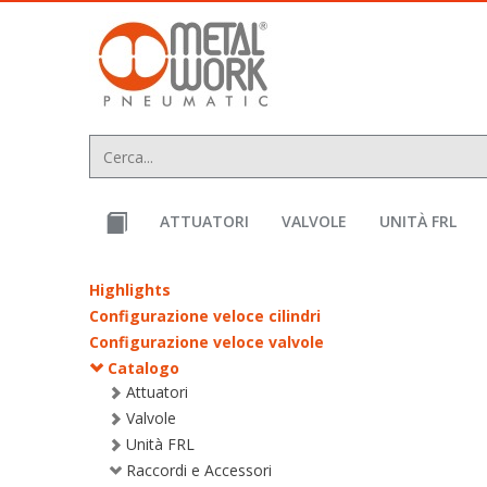
text.skipToContent
text.skipToNavigation
ATTUATORI
VALVOLE
UNITÀ FRL
Highlights
Configurazione veloce cilindri
Configurazione veloce valvole
Catalogo
Attuatori
Valvole
Unità FRL
Raccordi e Accessori