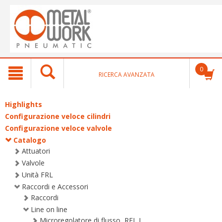
text.skipToContent
text.skipToNavigation
0
RICERCA AVANZATA
Highlights
Configurazione veloce cilindri
Configurazione veloce valvole
Catalogo
Attuatori
Valvole
Unità FRL
Raccordi e Accessori
Raccordi
Line on line
Microregolatore di flusso, RFL L