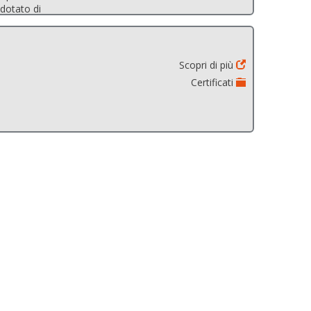
 dotato di
comparsa (due
r il passaggio
Scopri di più
Certificati