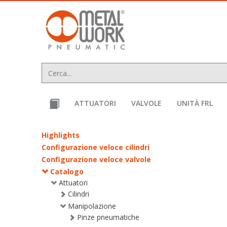
text.skipToContent
text.skipToNavigation
ATTUATORI
VALVOLE
UNITÀ FRL
Highlights
Configurazione veloce cilindri
Configurazione veloce valvole
Catalogo
Attuatori
Cilindri
Manipolazione
Pinze pneumatiche