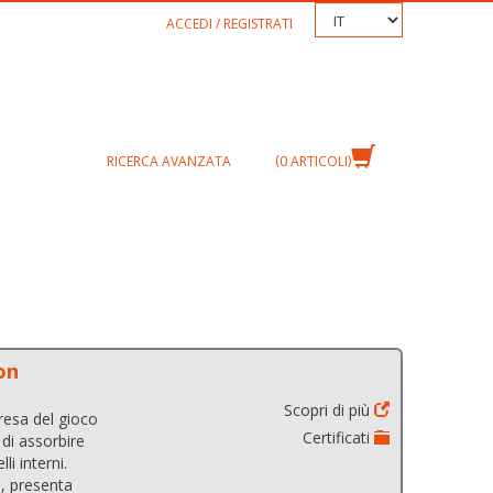
TEXT.LANGUAGE
ACCEDI / REGISTRATI
RICERCA AVANZATA
0
ARTICOLI
on
Scopri di più
resa del gioco
Certificati
 di assorbire
li interni.
°, presenta