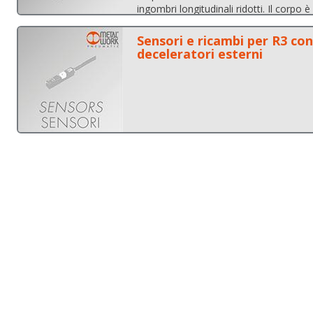
ingombri longitudinali ridotti. Il corpo è
scanalature per sensori magnetici a s
per lato) e la flangia integra un foro pe
Sensori e ricambi per R3 con
di tubi o cavi.
deceleratori esterni