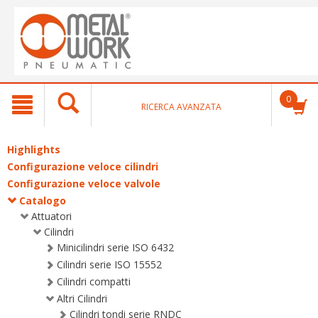
text.skipToContent
text.skipToNavigation
0
RICERCA AVANZATA
Highlights
Configurazione veloce cilindri
Configurazione veloce valvole
Catalogo
Attuatori
Cilindri
Minicilindri serie ISO 6432
Cilindri serie ISO 15552
Cilindri compatti
Altri Cilindri
Cilindri tondi serie RNDC