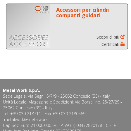
Accessori per cilindri
compatti guidati
Scopri di più
Certificati
Metal Work S.p.A.
Sede Legale: Via Segni, 5/7/9 - 25062 Concesio (BS) - Italy
Unità Locale: Magazzino e Spedizioni: Via Borsellino, 25/27/29 -
25062 Concesio (BS) - Italy
Tel. +39 030 218711 - Fax +39 030 2180569 -
metalwork@metalwork.it
Cap Soc. Euro 21.000.000 i.v. - P.IVA (IT) 03472820178 - C.F. e