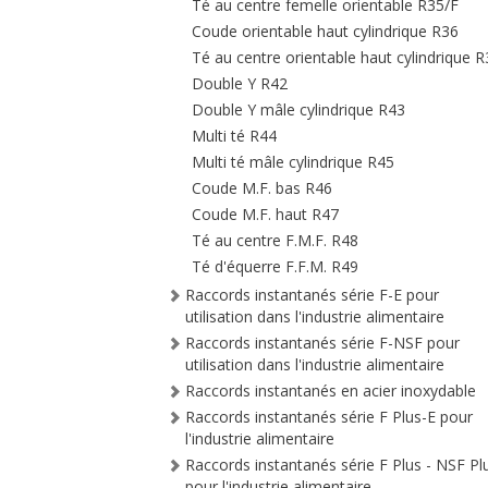
Té au centre femelle orientable R35/F
Coude orientable haut cylindrique R36
Té au centre orientable haut cylindrique 
Double Y R42
Double Y mâle cylindrique R43
Multi té R44
Multi té mâle cylindrique R45
Coude M.F. bas R46
Coude M.F. haut R47
Té au centre F.M.F. R48
Té d'équerre F.F.M. R49
Raccords instantanés série F-E pour
utilisation dans l'industrie alimentaire
Raccords instantanés série F-NSF pour
utilisation dans l'industrie alimentaire
Raccords instantanés en acier inoxydable
Raccords instantanés série F Plus-E pour
l'industrie alimentaire
Raccords instantanés série F Plus - NSF Pl
pour l'industrie alimentaire